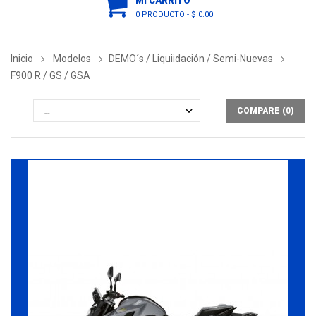
MI CARRITO
0 PRODUCTO
-
$ 0.00
Inicio
Modelos
DEMO´s / Liquiidación / Semi-Nuevas
F900 R / GS / GSA
COMPARE (
0
)