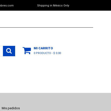
mbres.com
Shipping in México Only
MI CARRITO
0 PRODUCTO
-
$ 0.00
Mis pedidos