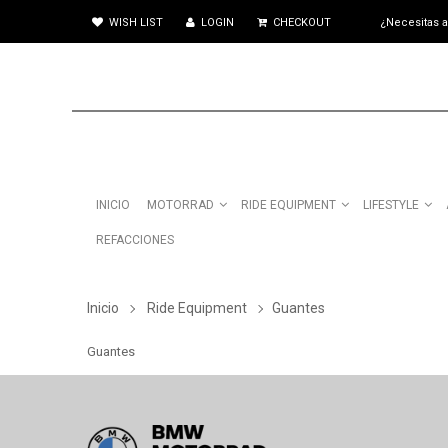
WISH LIST
LOGIN
CHECKOUT
¿Necesitas 
INICIO
MOTORRAD
RIDE EQUIPMENT
LIFESTYLE
REFACCIONES
Inicio
Ride Equipment
Guantes
Guantes