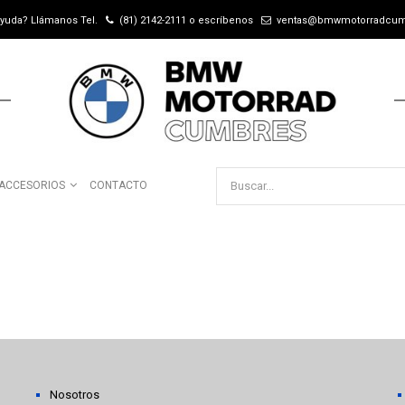
ayuda? Llámanos Tel.
(81) 2142-2111
o escríbenos
ventas@bmwmotorradcu
ACCESORIOS
CONTACTO
Nosotros