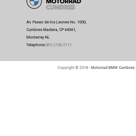
Av. Paseo de los Leones No. 1000,
Cumbres Madeira, CP 64361,
Monterrey NL
Telephone:
(81) 2142-2111
Copyright © 2018 -
Motorrad BMW Cumbres