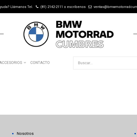
ayuda? Llámanos Tel.
(81) 2142-2111
o escríbenos
ventas@bmwmotorradcu
ACCESORIOS
CONTACTO
Nosotros