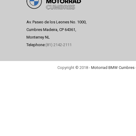
Av. Paseo de los Leones No. 1000,
Cumbres Madeira, CP 64361,
Monterrey NL
Telephone:
(81) 2142-2111
Copyright © 2018 -
Motorrad BMW Cumbres