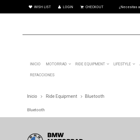
WISH LIST
LOGIN
CHECKOUT
¿Necesitas 
INICIO
MOTORRAD
RIDE EQUIPMENT
LIFESTYLE
REFACCIONES
Inicio
Ride Equipment
Bluetooth
Bluetooth