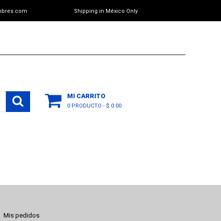
mbres.com
Shipping in México Only
MI CARRITO
0 PRODUCTO
-
$ 0.00
Mis pedidos